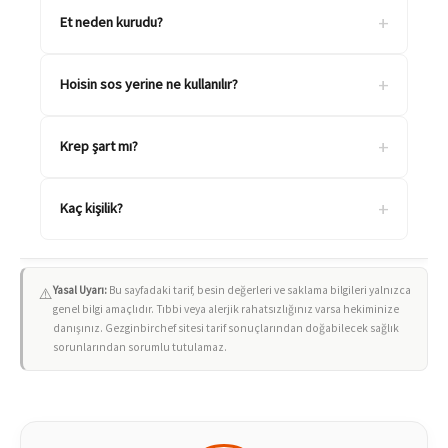
+
Et neden kurudu?
+
Hoisin sos yerine ne kullanılır?
+
Krep şart mı?
+
Kaç kişilik?
Yasal Uyarı:
Bu sayfadaki tarif, besin değerleri ve saklama bilgileri yalnızca
⚠️
genel bilgi amaçlıdır. Tıbbi veya alerjik rahatsızlığınız varsa hekiminize
danışınız. Gezginbirchef sitesi tarif sonuçlarından doğabilecek sağlık
sorunlarından sorumlu tutulamaz.