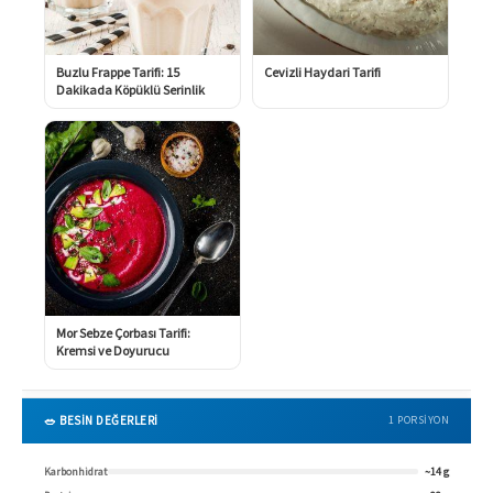
Buzlu Frappe Tarifi: 15
Cevizli Haydari Tarifi
Dakikada Köpüklü Serinlik
Mor Sebze Çorbası Tarifi:
Kremsi ve Doyurucu
🥗 BESİN DEĞERLERİ
1 PORSIYON
Karbonhidrat
~14 g