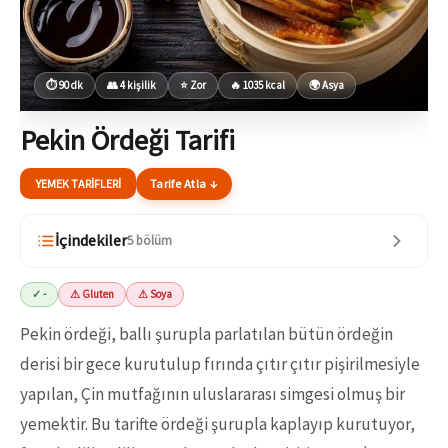
⏱ 90 dk
👥 4 kişilik
⭐ Zor
🔥 1035 kcal
🌍 Asya
Pekin Ördeği Tarifi
YEMEK TARIFLERI
Tarife Atla ↓
İçindekiler
5 bölüm
✓ -
⚠ Gluten
⚠ Soya
Pekin ördeği, ballı şurupla parlatılan bütün ördeğin
derisi bir gece kurutulup fırında çıtır çıtır pişirilmesiyle
yapılan, Çin mutfağının uluslararası simgesi olmuş bir
yemektir. Bu tarifte ördeği şurupla kaplayıp kurutuyor,