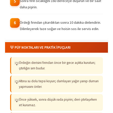
Sonra fırın sıcaklığını 160 dereceye düşürün ve bir saat
5
daha pişirin.
Ördeği fırından çıkardıktan sonra 10 dakika dinlendirin.
6
Dilimleyerek taze soğan ve hoisin sos ile servis edin.
💡 PÜF NOKTALARI VE PRATIK İPUÇLARI
Ördeğin derisini fırından önce bir gece açıkta kurutun;
💡
çıtırlığın sırrı budur.
Altına su dolu tepsi koyun; damlayan yağın yanıp duman
💡
yapmasını önler.
Önce yüksek, sonra düşük ısıda pişirin; deri çıtırlaşırken
💡
et kurumaz.