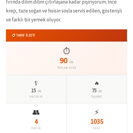
fırında dilim dilim çıtırlaşana kadar pişiriyorum. İnce
krep, taze soğan ve hoisin sosla servis edilen, gösterişli
ve farklı bir yemek oluyor.
📋 TARİF ÖZETİ
⏱️
90
dk
TOPLAM SÜRE
🥄
🔥
15
75
dk
dk
HAZIRLIK
PİŞİRME
👥
⚡
4
1035
KİŞİLİK
KCAL