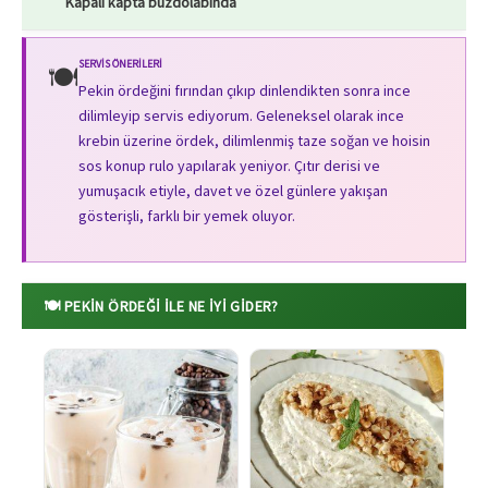
Kapalı kapta buzdolabında
SERVIS ÖNERILERI
🍽️
Pekin ördeğini fırından çıkıp dinlendikten sonra ince
dilimleyip servis ediyorum. Geleneksel olarak ince
krebin üzerine ördek, dilimlenmiş taze soğan ve hoisin
sos konup rulo yapılarak yeniyor. Çıtır derisi ve
yumuşacık etiyle, davet ve özel günlere yakışan
gösterişli, farklı bir yemek oluyor.
🍽️ PEKIN ÖRDEĞI ILE NE İYI GIDER?