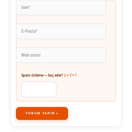
İsim*
E-
Posta*
Web
sitesi
Spam önleme — kaç eder?
1 + 7 = ?