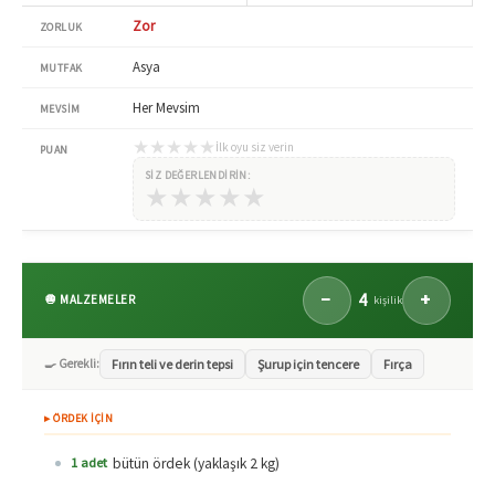
Zor
ZORLUK
Asya
MUTFAK
Her Mevsim
MEVSIM
★
★
★
★
★
İlk oyu siz verin
PUAN
SIZ DEĞERLENDIRIN:
★
★
★
★
★
4
−
+
🧅 MALZEMELER
kişilik
🍳 Gerekli:
Fırın teli ve derin tepsi
Şurup için tencere
Fırça
▸ ÖRDEK İÇİN
bütün ördek (yaklaşık 2 kg)
1 adet