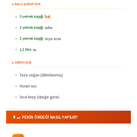
▸ BALLI ŞURUP İÇİN
bal
3 yemek kaşığı
sirke
2 yemek kaşığı
soya sosu
2 yemek kaşığı
su
1,2 litre
▸ SERVİS İÇİN
Taze soğan (dilimlenmiş)
Hoisin sos
İnce krep (isteğe göre)
👨‍🍳 PEKIN ÖRDEĞI NASIL YAPILIR?