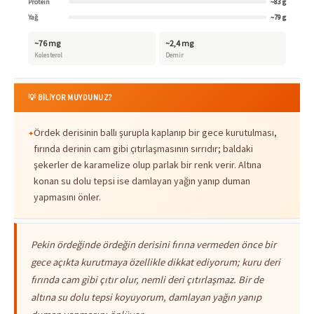
Protein
~83 g
Yağ
~79 g
~76 mg
~2,4 mg
Kolesterol
Demir
💡 BİLİYOR MUYDUNUZ?
Ördek derisinin ballı şurupla kaplanıp bir gece kurutulması,
fırında derinin cam gibi çıtırlaşmasının sırrıdır; baldaki
şekerler de karamelize olup parlak bir renk verir. Altına
konan su dolu tepsi ise damlayan yağın yanıp duman
yapmasını önler.
Pekin ördeğinde ördeğin derisini fırına vermeden önce bir
gece açıkta kurutmaya özellikle dikkat ediyorum; kuru deri
fırında cam gibi çıtır olur, nemli deri çıtırlaşmaz. Bir de
altına su dolu tepsi koyuyorum, damlayan yağın yanıp