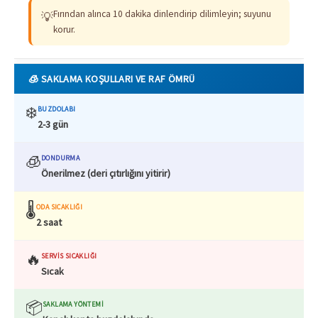
Fırından alınca 10 dakika dinlendirip dilimleyin; suyunu
💡
korur.
🧊 SAKLAMA KOŞULLARI VE RAF ÖMRÜ
❄️
BUZDOLABI
2-3 gün
🧊
DONDURMA
Önerilmez (deri çıtırlığını yitirir)
🌡️
ODA SICAKLIĞI
2 saat
🔥
SERVIS SICAKLIĞI
Sıcak
📦
SAKLAMA YÖNTEMI