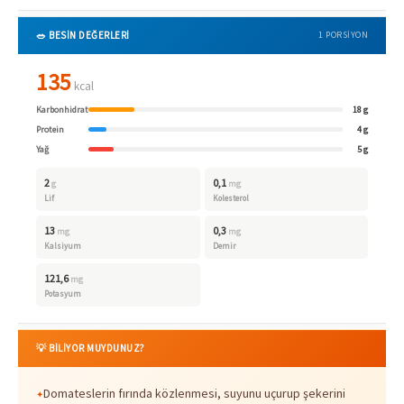
🥗 BESİN DEĞERLERİ
1 PORSIYON
135
kcal
Karbonhidrat
18 g
Protein
4 g
Yağ
5 g
2
0,1
g
mg
Lif
Kolesterol
13
0,3
mg
mg
Kalsiyum
Demir
121,6
mg
Potasyum
💡 BİLİYOR MUYDUNUZ?
Domateslerin fırında közlenmesi, suyunu uçurup şekerini