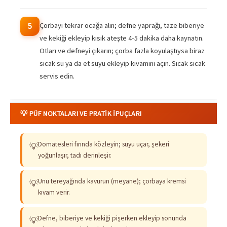
Çorbayı tekrar ocağa alın; defne yaprağı, taze biberiye
5
ve kekiği ekleyip kısık ateşte 4-5 dakika daha kaynatın.
Otları ve defneyi çıkarın; çorba fazla koyulaştıysa biraz
sıcak su ya da et suyu ekleyip kıvamını açın. Sıcak sıcak
servis edin.
💡 PÜF NOKTALARI VE PRATIK İPUÇLARI
Domatesleri fırında közleyin; suyu uçar, şekeri
💡
yoğunlaşır, tadı derinleşir.
Unu tereyağında kavurun (meyane); çorbaya kremsi
💡
kıvam verir.
Defne, biberiye ve kekiği pişerken ekleyip sonunda
💡