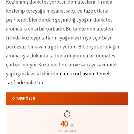
Közlenmiş domates çorbası, domateslerin fırında
közlenip tereyağlı meyane, salça ve taze otlarla
pişirilerek blenderdan geçirildiği, yoğun domates
aromalı kremsi bir çorbadır. Bu tarifte domatesleri
fırında közleyip tatlarını yoğunlaştırıyor, çorbayı
pürüzsüz bir kıvama getiriyorum. Biberiye ve kekiğin
aromasıyla, lokanta tadında doyurucu bir domates
çorbası oluyor. Közlemeden, un ve salçayı kavurarak
yaptığım klasik hâlini
domates çorbasının temel
tarifinde
anlattım.
📋 TARİF ÖZETİ
⏱️
40
dk
TOPLAM SÜRE