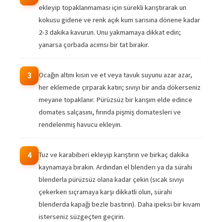
ekleyip topaklanmaması için sürekli karıştırarak un
kokusu gidene ve renk açık kum sarısına dönene kadar
2-3 dakika kavurun. Unu yakmamaya dikkat edin;
yanarsa çorbada acımsı bir tat bırakır.
Ocağın altını kısın ve et veya tavuk suyunu azar azar,
3
her eklemede çırparak katın; sıvıyı bir anda dökerseniz
meyane topaklanır. Pürüzsüz bir karışım elde edince
domates salçasını, fırında pişmiş domatesleri ve
rendelenmiş havucu ekleyin.
Tuz ve karabiberi ekleyip karıştırın ve birkaç dakika
4
kaynamaya bırakın. Ardından el blenderı ya da sürahi
blenderla pürüzsüz olana kadar çekin (sıcak sıvıyı
çekerken sıçramaya karşı dikkatli olun, sürahi
blenderda kapağı bezle bastırın). Daha ipeksi bir kıvam
isterseniz süzgeçten geçirin.