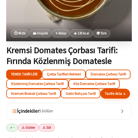
⏱ 40 dk
👥 4 kişilik
⭐ Kolay
🔥 135 kcal
🌍 Türk
Kremsi Domates Çorbası Tarifi:
Fırında Közlenmiş Domatesle
YEMEK TARIFLERI
Çorba Tarifleri Rehberi
Domates Çorbası Tarifi
Közlenmiş Domates Çorbası Tarifi
Köz Domates Çorbası Tarifi
Kremalı Brokoli Çorbası Tarifi
Gelin Bohçası Tarifi
Tarife Atla ↓
İçindekiler
5 bölüm
✓ -
⚠ Gluten
⚠ Süt