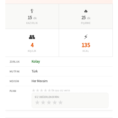
🥄
🔥
15
25
dk
dk
HAZIRLIK
PİŞİRME
👥
⚡
4
135
KİŞİLİK
KCAL
Kolay
ZORLUK
Türk
MUTFAK
Her Mevsim
MEVSIM
★
★
★
★
★
İlk oyu siz verin
PUAN
SIZ DEĞERLENDIRIN:
★
★
★
★
★