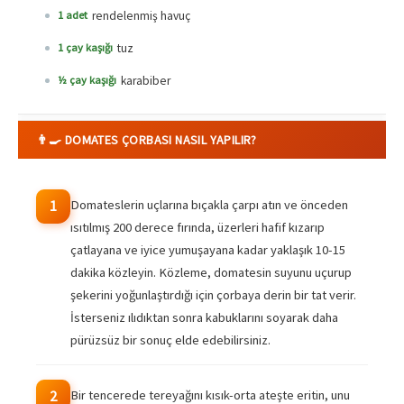
rendelenmiş havuç
1 adet
tuz
1 çay kaşığı
karabiber
½ çay kaşığı
👨‍🍳 DOMATES ÇORBASI NASIL YAPILIR?
Domateslerin uçlarına bıçakla çarpı atın ve önceden
1
ısıtılmış 200 derece fırında, üzerleri hafif kızarıp
çatlayana ve iyice yumuşayana kadar yaklaşık 10-15
dakika közleyin. Közleme, domatesin suyunu uçurup
şekerini yoğunlaştırdığı için çorbaya derin bir tat verir.
İsterseniz ılıdıktan sonra kabuklarını soyarak daha
pürüzsüz bir sonuç elde edebilirsiniz.
Bir tencerede tereyağını kısık-orta ateşte eritin, unu
2