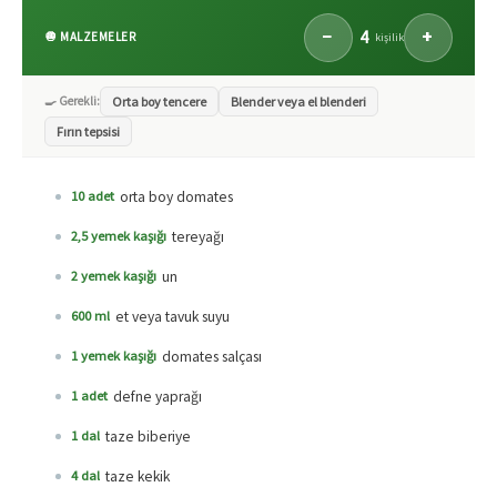
4
−
+
🧅 MALZEMELER
kişilik
🍳 Gerekli:
Orta boy tencere
Blender veya el blenderi
Fırın tepsisi
orta boy domates
10 adet
tereyağı
2,5 yemek kaşığı
un
2 yemek kaşığı
et veya tavuk suyu
600 ml
domates salçası
1 yemek kaşığı
defne yaprağı
1 adet
taze biberiye
1 dal
taze kekik
4 dal