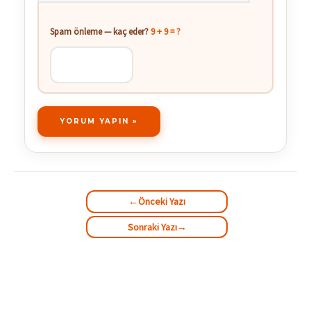
Spam önleme — kaç eder?
9 + 9 = ?
←
Önceki Yazı
Sonraki Yazı
→