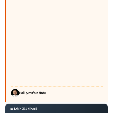
Halil Şımır'nın Notu
📖 TARİHÇE & HİKAYE