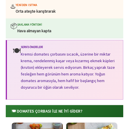
♨️
YENIDEN ISITMA
Orta ateşte karıştırarak
📦
SAKLAMA YÖNTEMI
Hava almayan kapta
SERVIS ÖNERILERI
🍽️
Kremsi domates çorbasını sıcacık, üzerine bir miktar
krema, rendelenmiş kaşar veya kızarmış ekmek küpleri
(kruton) ekleyerek servis ediyorum. Birkaç yaprak taze
fesleğen hem görünüm hem aroma katıyor. Yoğun
domates aromasıyla, hem hafif bir başlangıç hem
doyurucu bir öğün olarak seviliyor.
🍽️ DOMATES ÇORBASI ILE NE İYI GIDER?