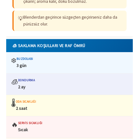
çıkarın; aroma kalır, doku bozulmaz.
Blenderdan geçirince süzgeçten geçirirseniz daha da
💡
pürüzsüz olur.
🧊 SAKLAMA KOŞULLARI VE RAF ÖMRÜ
❄️
BUZDOLABI
3 gün
🧊
DONDURMA
2 ay
🌡️
ODA SICAKLIĞI
2 saat
🔥
SERVIS SICAKLIĞI
Sıcak